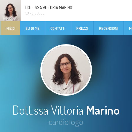
DOTT.SSA VITTORIA MARINO
CARDIOLOGO
INIZIO
SU DI ME
CONTATTI
PREZZI
RECENSIONI
M
Dott.ssa Vittoria
Marino
cardiologo