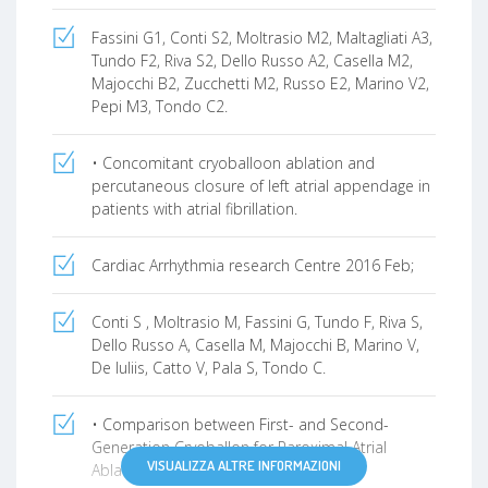
Fassini G1, Conti S2, Moltrasio M2, Maltagliati A3,
Tundo F2, Riva S2, Dello Russo A2, Casella M2,
Majocchi B2, Zucchetti M2, Russo E2, Marino V2,
Pepi M3, Tondo C2.
• Concomitant cryoballoon ablation and
percutaneous closure of left atrial appendage in
patients with atrial fibrillation.
Cardiac Arrhythmia research Centre 2016 Feb;
Conti S , Moltrasio M, Fassini G, Tundo F, Riva S,
Dello Russo A, Casella M, Majocchi B, Marino V,
De Iuliis, Catto V, Pala S, Tondo C.
• Comparison between First- and Second-
Generation Cryoballon for Paroximal Atrial
VISUALIZZA ALTRE INFORMAZIONI
Ablation