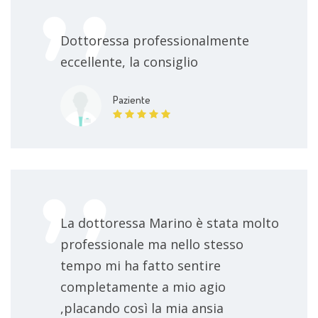
• pubblicazione dal titolo: “Pulmonary vein’s
Dottoressa professionalmente
ostium deconnection through electrophysiologic
eccellente, la consiglio
approach with LASSO cathether may reduce
atrial fibrillation’s morbitidy.” C.D’Ascia,
S.L.D’ascia, V.Liguori, L.De Vito, A.Delle Russo,
Paziente
M.Casella, M.Saviano, V.Marino, S.N.Mangiapia,
M.Chiariello. Mediterranean Journal of Pacing and
Electrophysiology.
La dottoressa Marino è stata molto
professionale ma nello stesso
tempo mi ha fatto sentire
completamente a mio agio
,placando così la mia ansia