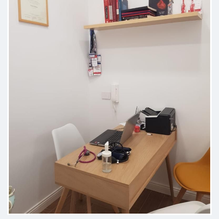
profilo. La visita è stata
estremamente accurata. Ho
apprezzato la capacità di sintesi
nel fornire un quadro clinico
preciso e rassicurante.
Professionista seria e affidabile.
Paziente
Accogliente e gentilissima, la
dottoressa è stata precisa e