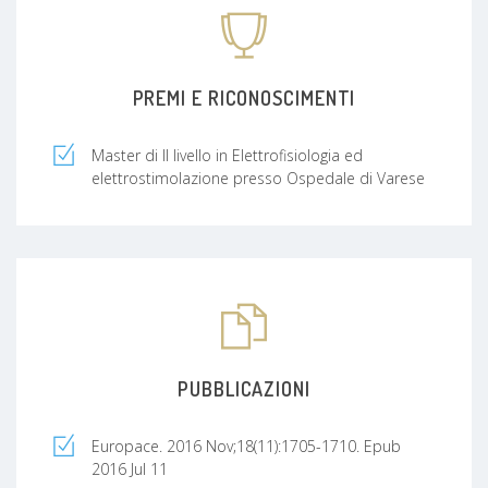
Prof. Claudio Tondo partecipando all’attività di
sala operatoria come primo operatore in tutte le
procedure di elettrofisiologia ( ablazione di FA,
TPSV, TV), elettrostimolazione ( impianto e
sostituzione di PM/ ICD monocamerale/
PREMI E RICONOSCIMENTI
bicamerale/ biventricolare), svolgendo diversi
protocolli clinici di ricerca e attività assistenziale
Master di II livello in Elettrofisiologia ed
presso il reparto di aritmologia e pronto
elettrostimolazione presso Ospedale di Varese
soccorso
Da gennaio 2017 dirigente medico presso unità di
Aritmologia ed Elettrostimolazione responsabile
Dr De Simone Antonio come primo operatore
nell’attività di sala operatoria
Da luglio 2017 dirigente medico in cardiologia
presso Ospedale Santa Maria Delle Grazie
Pozzuoli Direttore Dr Gerolamo Sibilio
partecipando all’attività di sala operatoria e
PUBBLICAZIONI
all’attività clinica in terapia intensiva cardiologica e
reparto.
Europace. 2016 Nov;18(11):1705-1710. Epub
2016 Jul 11